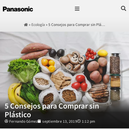
Fotografía & Video
Sonido & Música
Hogar & cocina
»
Ecología
»
5 Consejos para Comprar sin Plá…
5 Consejos para Comprar sin
Plástico
Fernando Gómez
septiembre 13, 2019
1:12 pm