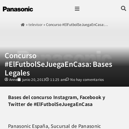
Fotografía & Video
Sonido & Música
Hogar & cocina
»
televisor
»
Concurso #ElFutbolSeJuegaEnCasa:…
Concurso
#ElFutbolSeJuegaEnCasa: Bases
Legales
Anne
junio 20, 2013
11:25 am
No hay comentarios
Bases del concurso Instagram, Facebook y
Twitter de #ElFutbolSeJuegaEnCasa
Panasonic España, Sucursal de Panasonic