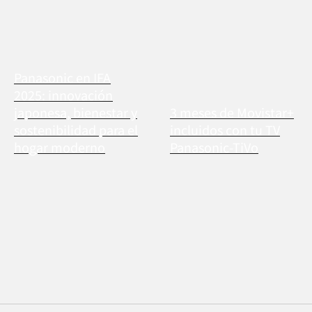
Panasonic en IFA
2025: innovación
japonesa, bienestar y
3 meses de Movistar+
sostenibilidad para el
incluidos con tu TV
hogar moderno
Panasonic-TiVo