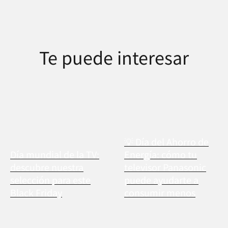
Te puede interesar
💡 Día del Ahorro de
Día mundial de la TV:
Energía: cómo tu
descubre nuestra
televisor Panasonic
selección para este
puede ayudarte a
Black Friday
consumir menos