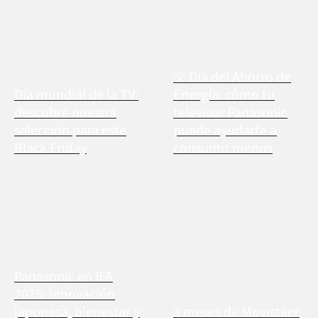
💡 Día del Ahorro de
Día mundial de la TV:
Energía: cómo tu
descubre nuestra
televisor Panasonic
selección para este
puede ayudarte a
Black Friday
consumir menos
Panasonic en IFA
2025: innovación
japonesa, bienestar y
3 meses de Movistar+