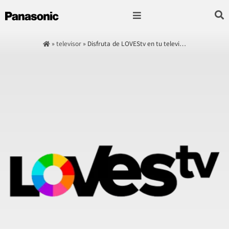
Fotografía & Video
Sonido & Música
Hogar & cocina
»
televisor
»
Disfruta de LOVEStv en tu televi…