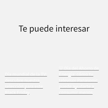
Te puede interesar
💡 Día del Ahorro de
Día mundial de la TV:
Energía: cómo tu
descubre nuestra
televisor Panasonic
selección para este
puede ayudarte a
Black Friday
consumir menos