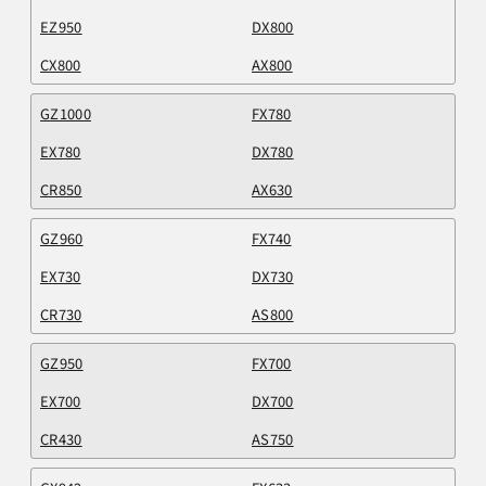
EZ950
DX800
CX800
AX800
GZ1000
FX780
EX780
DX780
CR850
AX630
GZ960
FX740
EX730
DX730
CR730
AS800
GZ950
FX700
EX700
DX700
CR430
AS750