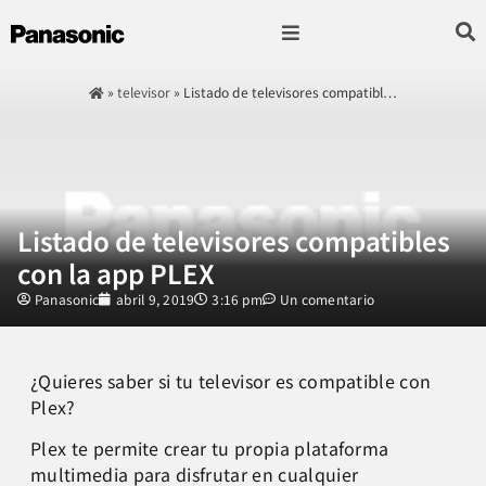
Fotografía & Video
Sonido & Música
Hogar & cocina
»
televisor
»
Listado de televisores compatibl…
Listado de televisores compatibles
con la app PLEX
Panasonic
abril 9, 2019
3:16 pm
Un comentario
¿Quieres saber si tu televisor es compatible con
Plex?
Plex te permite crear tu propia plataforma
multimedia para disfrutar en cualquier