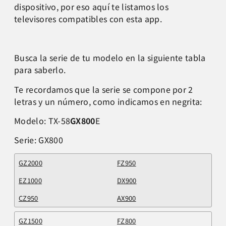
dispositivo, por eso aquí te listamos los
televisores compatibles con esta app.
Busca la serie de tu modelo en la siguiente tabla
para saberlo.
Te recordamos que la serie se compone por 2
letras y un número, como indicamos en negrita:
Modelo: TX-58
GX800
E
Serie: GX800
GZ2000
FZ950
EZ1000
DX900
CZ950
AX900
GZ1500
FZ800