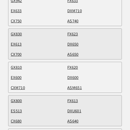
GX942
FX633
EX633
DXM710
CX750
AS740
GX830
FX623
EX613
DX650
CX700
AS650
GX810
FX620
EX600
DX600
CXM710
ASM651
GX800
FX613
ES513
DXU601
CX680
AS640