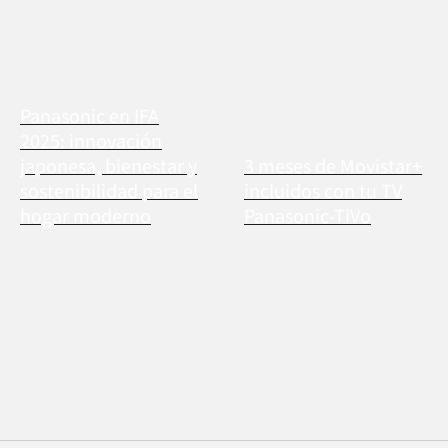
Panasonic en IFA
2025: innovación
japonesa, bienestar y
3 meses de Movistar+
sostenibilidad para el
incluidos con tu TV
hogar moderno
Panasonic-TiVo