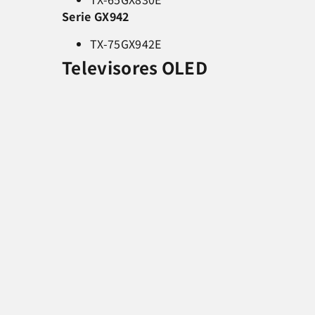
Serie GX942
TX-75GX942E
Televisores OLED
Serie GZ950
TX-55GZ950E
TX-65GZ950E
Serie GZ960
TX-55GZ960E
TX-65GZ960E
Serie GZ1000
TX-55GZ1000E
TX-65GZ1000E
Serie GZ1500