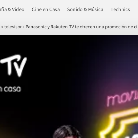
fía & Video
Cine en Casa
Sonido & Música
Technics
»
televisor
»
Panasonic y Rakuten TV te ofrecen una promoción de c