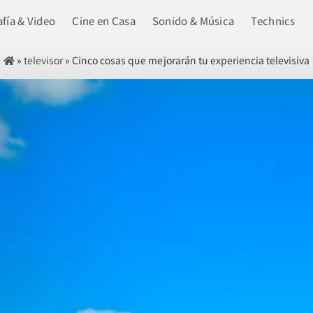
fía & Video
Cine en Casa
Sonido & Música
Technics
»
televisor
»
Cinco cosas que mejorarán tu experiencia televisiva