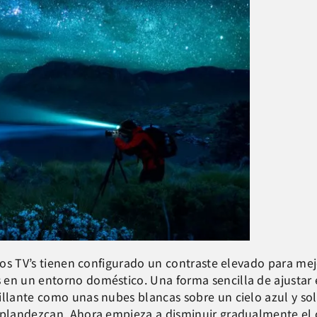
 los TV’s tienen configurado un contraste elevado para mejo
 en un entorno doméstico. Una forma sencilla de ajustar 
illante como unas nubes blancas sobre un cielo azul y so
splandezcan. Ahora empieza a disminuir gradualmente el c