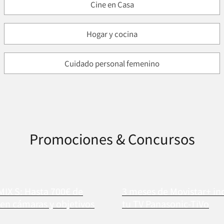
Cine en Casa
Hogar y cocina
Cuidado personal femenino
Promociones & Concursos
MIX S: Hasta 700€ de
3 meses de Movistar+ in
en cámaras y objetivos
tu TV Panasonic-TiVo