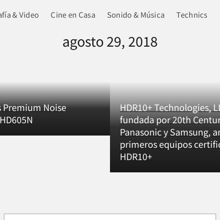
fía & Video
Cine en Casa
Sonido & Música
Technics
agosto 29, 2018
s Premium Noise
HDR10+ Technologies, L
g HD605N
fundada por 20th Centur
Panasonic y Samsung, a
primeros equipos certif
HDR10+