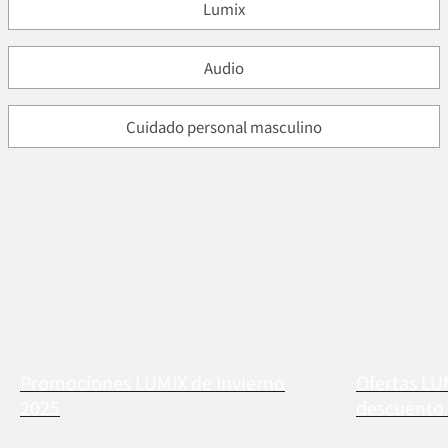
Lumix
Audio
Cuidado personal masculino
Promociones LUMIX de Invierno
Ofertas LU
2025
descuento 