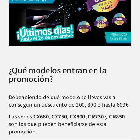
¿Qué modelos entran en la
promoción?
Dependiendo de qué modelo te lleves vas a
conseguir un descuento de 200, 300 o hasta 600€.
Las series
CX680
,
CX750
,
CX800
,
CR730
y
CR850
son los que pueden beneficiarse de esta
promoción.