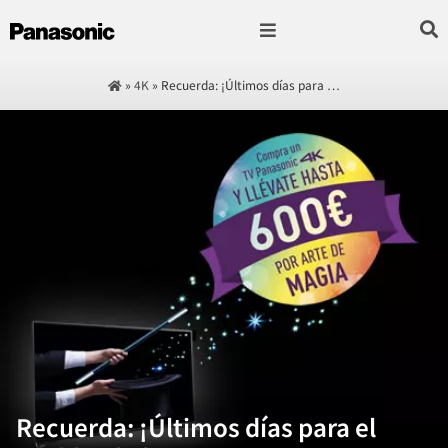
Fotografía & Video
Sonido & Música
Hogar & cocina
»
4K
»
Recuerda: ¡Últimos días para …
Recuerda: ¡Últimos días para el