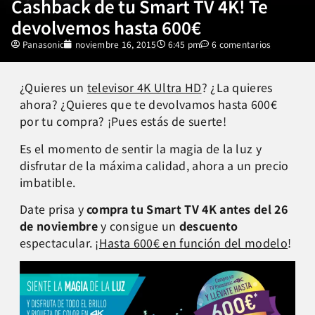
Cashback de tu Smart TV 4K! Te
devolvemos hasta 600€
Panasonic
noviembre 16, 2015
6:45 pm
6 comentarios
¿Quieres un
televisor 4K Ultra HD
? ¿La quieres
ahora? ¿Quieres que te devolvamos hasta 600€
por tu compra? ¡Pues estás de suerte!
Es el momento de sentir la magia de la luz y
disfrutar de la máxima calidad, ahora a un precio
imbatible.
Date prisa y
compra tu Smart TV 4K antes del 26
de noviembre
y consigue un
descuento
espectacular. ¡
Hasta 600€ en función del modelo
!