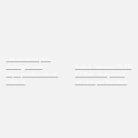
Los secretos para
conseguir una
Nuevo Televisor OLED
superproducción de
EZ1000: Hollywood
calidad
en casa por Navidad