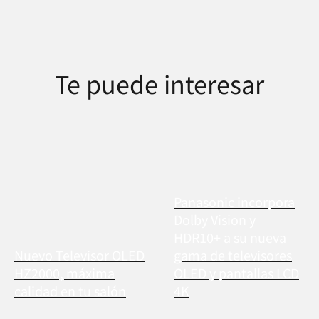
Te puede interesar
Panasonic incorpora
Dolby Vision y
HDR10+ a su nueva
Nuevo Televisor OLED
gama de televisores
HZ2000, máxima
OLED y pantallas LCD
calidad en tu salón
4K