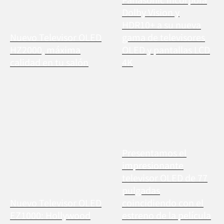
Dolby Vision y
HDR10+ a su nueva
Nuevo Televisor OLED
gama de televisores
HZ2000, máxima
OLED y pantallas LCD
calidad en tu salón
4K
Presentamos el
impresionante
televisor OLED de 77
pulgadas
Nuevo Televisor OLED
coincidiendo con el
EZ1000: Hollywood
estreno de la película