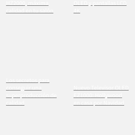
HZ2000, máxima
OLED y pantallas LCD
calidad en tu salón
4K
Los secretos para
conseguir una
Nuevo Televisor OLED
superproducción de
EZ1000: Hollywood
calidad
en casa por Navidad