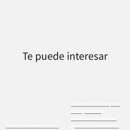
Te puede interesar
Panasonic incorpora
Dolby Vision y
HDR10+ a su nueva
Nuevo Televisor OLED
gama de televisores