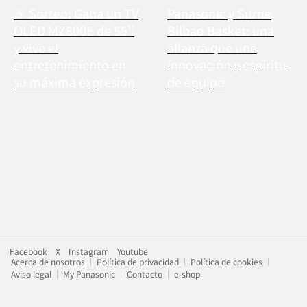
🎉 Sorteo: Gana un TV
Panasonic y Surne
OLED MZ800E de 55’’
Bilbao Basket: una
y vive el
alianza que une
entretenimiento en
innovación y espíritu
su máxima expresión
de equipo
Facebook
X
Instagram
Youtube
Acerca de nosotros
Política de privacidad
Política de cookies
Aviso legal
My Panasonic
Contacto
e-shop