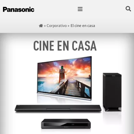
Fotografía & Video
Sonido & Música
Hogar & cocina
»
Corporativo
»
El cine en casa