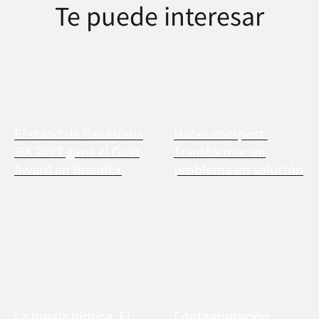
Te puede interesar
El stand de Panasonic
Hacer compost.
IFA 2022 gana el Gold
Transformar un
Award en BrandEx
problema en solución
La huella hídrica. El
Contamimación