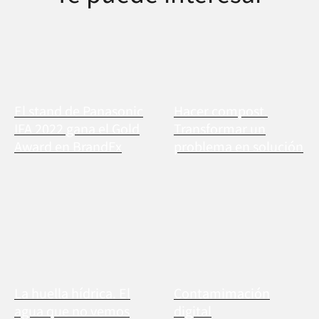
El stand de Panasonic
Hacer compost.
IFA 2022 gana el Gold
Transformar un
Award en BrandEx
problema en solución
La huella hídrica. El
Contamimación
agua que no vemos
digital