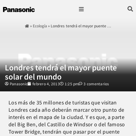
Fotografía & Video
Sonido & Música
Hogar & cocina
»
Ecología
»
Londres tendrá el mayor puente …
Londres tendrá el mayor puente
solar del mundo
Panasonic
febrero 4, 2013
1:25 pm
3 comentarios
Los más de 35 millones de turistas que visitan
Londres cada año deberán marcar otro punto de
interés en el mapa de la ciudad. Y es que, a parte
del Big Ben, del Castillo de Windsor o del famoso
Tower Bridge, tendrán que pasar por el puente