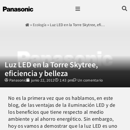
Fotografía & Video
Sonido & Música
Hogar & cocina
»
Ecología
»
Luz LED en la Torre Skytree, efi…
Luz LED en la Torre Skytree,
eficiencia y belleza
Panasonic
junio 22, 2012
1:43 pm
Un comentario
No es la primera vez que os hablamos, en este
blog, de las ventajas de la iluminación LED y de
los beneficios que tiene respecto al medio
ambiente y al ahorro energético. Sin embargo,
hoy os vamos a demostrar que la luz LED es uno