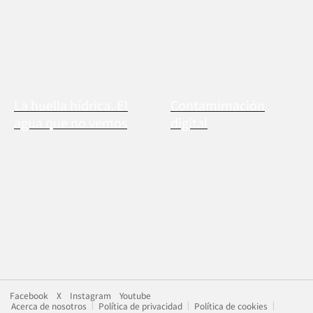
La huella hídrica. El
Contamimación
agua que no vemos
digital
Facebook
X
Instagram
Youtube
Acerca de nosotros
Política de privacidad
Política de cookies