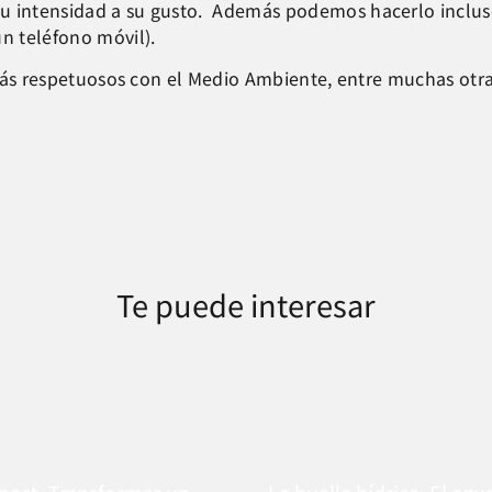
u intensidad a su gusto. Además podemos hacerlo incluso
un teléfono móvil).
r más respetuosos con el Medio Ambiente, entre muchas otra
Te puede interesar
ost. Transformar un
La huella hídrica. El ag