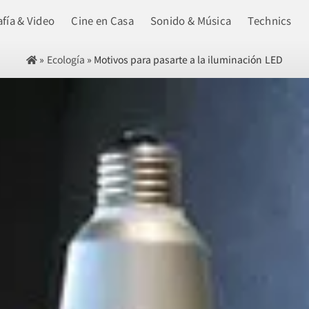
fía & Video
Cine en Casa
Sonido & Música
Technics
»
Ecología
»
Motivos para pasarte a la iluminación LED