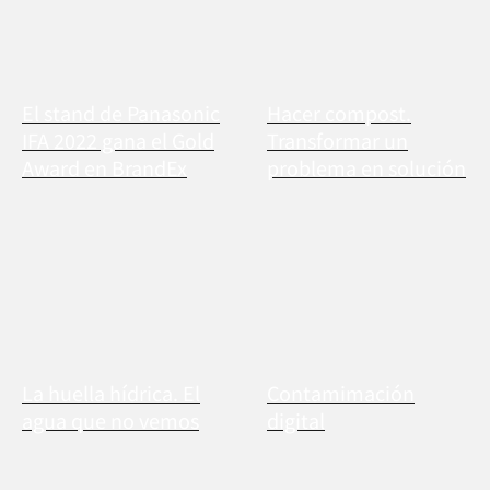
El stand de Panasonic
Hacer compost.
IFA 2022 gana el Gold
Transformar un
Award en BrandEx
problema en solución
La huella hídrica. El
Contamimación
agua que no vemos
digital