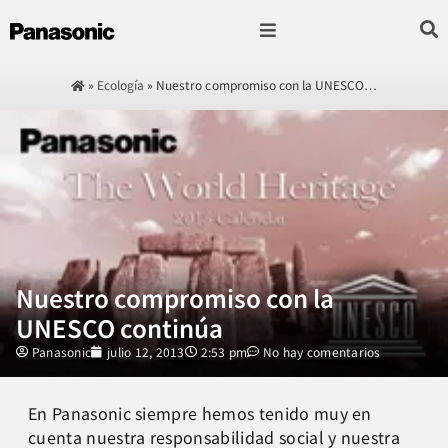
Fotografía & Video
Sonido & Música
Hogar & cocina
»
Ecología
»
Nuestro compromiso con la UNESCO…
Nuestro compromiso con la
UNESCO continúa
Panasonic
julio 12, 2013
2:53 pm
No hay comentarios
En Panasonic siempre hemos tenido muy en
cuenta nuestra responsabilidad social y nuestra