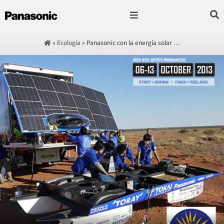
Fotografía & Video
Sonido & Música
Hogar & cocina
»
Ecología
»
Panasonic con la energía solar …