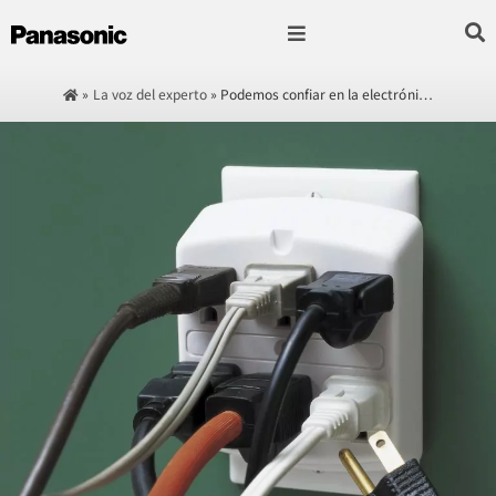
Fotografía & Video
Sonido & Música
Hogar & cocina
»
La voz del experto
»
Podemos confiar en la electróni…