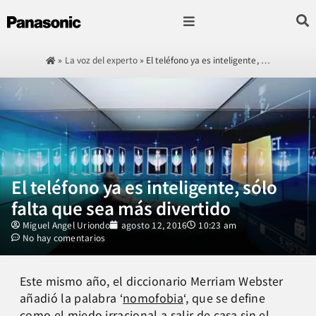
Fotografía & Video
Sonido & Música
Hogar & cocina
»
La voz del experto
»
El teléfono ya es inteligente, …
El teléfono ya es inteligente, sólo
falta que sea más divertido
Miguel Angel Uriondo
agosto 12, 2016
10:23 am
No hay comentarios
Este mismo año, el diccionario Merriam Webster
añadió la palabra ‘
nomofobia
‘, que se define
como el miedo irracional a salir de casa sin el