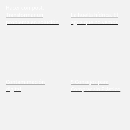
Hacer compost.
Transformar un
La huella hídrica. El
problema en solución
agua que no vemos
Contamimación
5 Consejos para
digital
Comprar sin Plástico