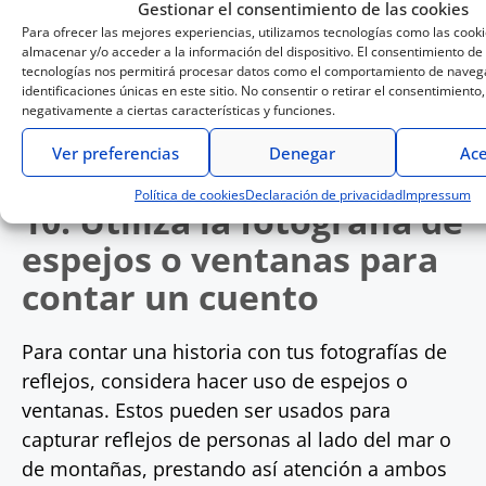
Gestionar el consentimiento de las cookies
imagen. Estos elementos pueden incluir flores,
Para ofrecer las mejores experiencias, utilizamos tecnologías como las cook
almacenar y/o acceder a la información del dispositivo. El consentimiento de
árboles, piedras y otros objetos naturales, así
tecnologías nos permitirá procesar datos como el comportamiento de navega
como objetos hechos a mano. Utilizar un
identificaciones únicas en este sitio. No consentir o retirar el consentimiento
negativamente a ciertas características y funciones.
elemento adicional en el escenario puede
agregar una dimensión extra a la imagen final.
Ver preferencias
Denegar
Ace
Política de cookies
Declaración de privacidad
Impressum
10. Utiliza la fotografía de
espejos o ventanas para
contar un cuento
Para contar una historia con tus fotografías de
reflejos, considera hacer uso de espejos o
ventanas. Estos pueden ser usados para
capturar reflejos de personas al lado del mar o
de montañas, prestando así atención a ambos