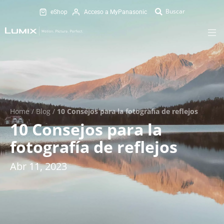
eShop
Acceso a MyPanasonic
Home
/
Blog
/
10 Consejos para la fotografía de reflejos
10 Consejos para la
fotografía de reflejos
Abr 11, 2023