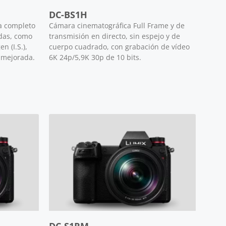
DC-BS1H
a completo
Cámara cinematográfica Full Frame y de
das, como
transmisión en directo, sin espejo y de
n (I.S.),
cuerpo cuadrado, con grabación de vídeo
 mejorada.
6K 24p/5,9K 30p de 10 bits.