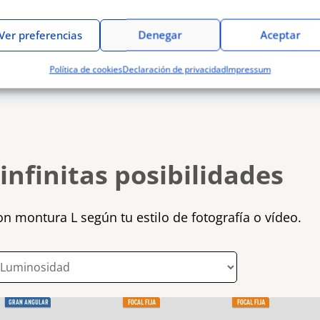
 MOS de 24,2 megapíxeles,
0p/50p de 10 bits y mucho más,
Ver preferencias
Denegar
Aceptar
n un cuerpo ligero y compacto.
Política de cookies
Declaración de privacidad
Impressum
infinitas posibilidades
n montura L según tu estilo de fotografía o vídeo.