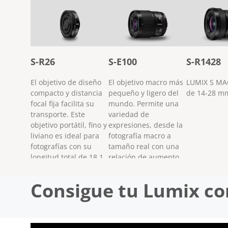
S-R26
S-E100
S-R1428
El objetivo de diseño
El objetivo macro más
LUMIX S MA
compacto y distancia
pequeño y ligero del
de 14-28 m
focal fija facilita su
mundo. Permite una
transporte. Este
variedad de
objetivo portátil, fino y
expresiones, desde la
liviano es ideal para
fotografía macro a
fotografías con su
tamaño real con una
longitud total de 18,1
relación de aumento
mm y un peso de 58 g.
de 1:1 hasta retratos
que sacan partido de
Consigue tu Lumix co
los rangos del
teleobjetivo medio.