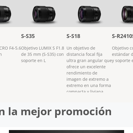
S-S35
S-S18
S-R2410
CRO F4-5.6
Objetivo LUMIX S F1.8
Un objetivo de
Objetivo 
m
de 35 mm (S-S35) con
distancia focal fija
estándar 
soporte en L
ultra gran angular que
y soporte 
ofrece un excelente
rendimiento de
imagen de extremo a
extremo en una forma
compacta y liviana
n la mejor promoción