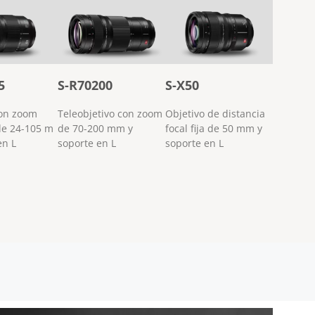
5
S-R70200
S-X50
con zoom
Teleobjetivo con zoom
Objetivo de distancia
de 24-105 m
de 70-200 mm y
focal fija de 50 mm y
en L
soporte en L
soporte en L