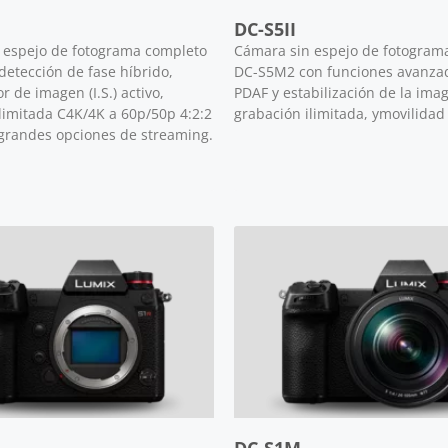
DC-S5II
 espejo de fotograma completo
Cámara sin espejo de fotogram
detección de fase híbrido,
DC-S5M2 con funciones avanza
r de imagen (I.S.) activo,
PDAF y estabilización de la image
limitada C4K/4K a 60p/50p 4:2:2
grabación ilimitada, ymovilidad
 grandes opciones de streaming.