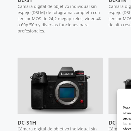
DC-S1
DC-S1R
Cámara digital de objetivo individual sin
Cámara digi
espejo (DSLM) de fotograma completo con
espejo (DS
sensor MOS de 24,2 megapíxeles, vídeo 4K
sensor MOS
a 60p/50p y diversas funciones para
de alta res
profesionales.
Para 
almac
tecn
DC-S1H
DC-S5
las i
afect
Cámara digital de objetivo individual sin
Cámara sin