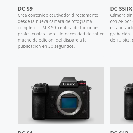
DC-S9
DC-S5IIX
Crea contenido cautivador directamente
Cámara sin
desde la nueva cámara de fotograma
con AF por 
completo LUMIX S9, repleta de funciones
estabilizado
profesionales, pero sin necesidad de saber
grabación i
mucho de edición: del disparo a la
de 10 bits,
publicación en 30 segundos.