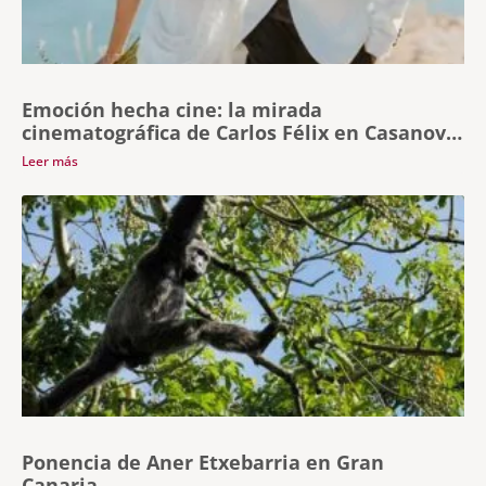
Emoción hecha cine: la mirada
cinematográfica de Carlos Félix en Casanova
FotoWeek 2025
Leer más
Ponencia de Aner Etxebarria en Gran
Canaria