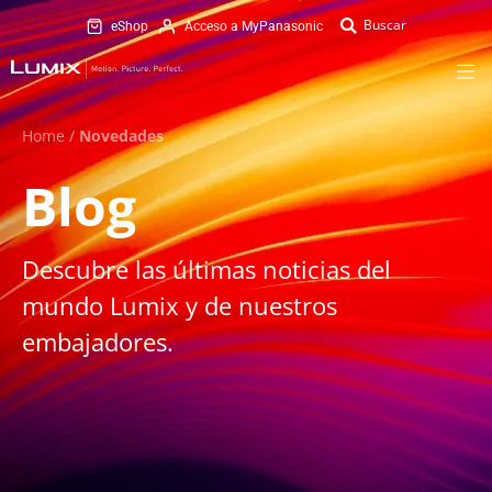
eShop
Acceso a MyPanasonic
Home
/
Novedades
Blog
Descubre las últimas noticias del
mundo Lumix y de nuestros
embajadores.