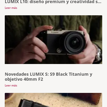
LUMIX L10: diseño premium y creatividad sin
límites
Leer más
Novedades LUMIX S: S9 Black Titanium y
objetivo 40mm F2
Leer más