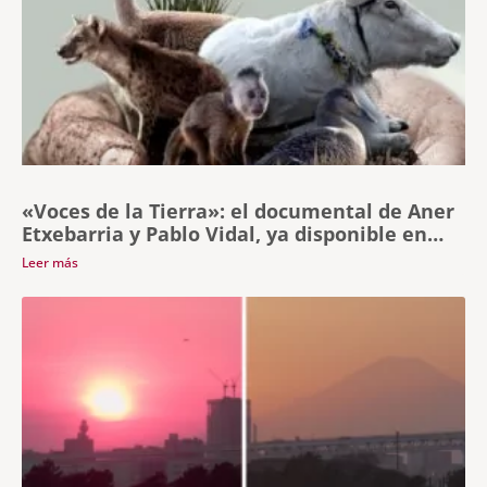
«Voces de la Tierra»: el documental de Aner
Etxebarria y Pablo Vidal, ya disponible en
Filmin
Leer más