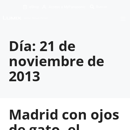
eShop
Acceso a MyPanasonic
Día:
21 de
noviembre de
2013
Madrid con ojos
de gato, el