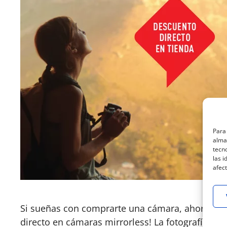
Para 
almac
tecn
las i
afect
Si sueñas con comprarte una cámara, ahora est
directo en cámaras mirrorless! La fotografía pe