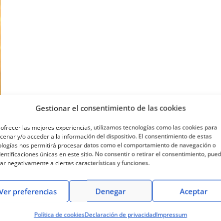
Gestionar el consentimiento de las cookies
ofrecer las mejores experiencias, utilizamos tecnologías como las cookies para
enar y/o acceder a la información del dispositivo. El consentimiento de estas
ologías nos permitirá procesar datos como el comportamiento de navegación o
dentificaciones únicas en este sitio. No consentir o retirar el consentimiento, pue
ar negativamente a ciertas características y funciones.
Ver preferencias
Denegar
Aceptar
ás de suerte porque ha llegado el momento que esper
rfecta depende de estar en el instante y lugar adecua
Política de cookies
Declaración de privacidad
Impressum