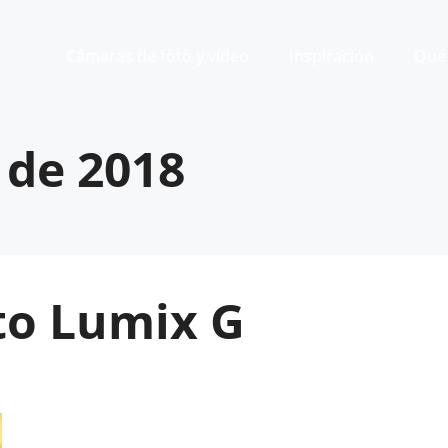
Cámaras de foto y vídeo
Inspiración
Qué 
 de 2018
to Lumix G