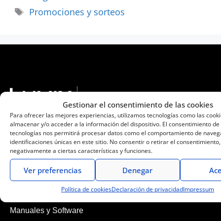
Promociones y sorteos
Gestionar el consentimiento de las cookies
Para ofrecer las mejores experiencias, utilizamos tecnologías como las cook
almacenar y/o acceder a la información del dispositivo. El consentimiento de
tecnologías nos permitirá procesar datos como el comportamiento de navega
identificaciones únicas en este sitio. No consentir o retirar el consentimiento
Cámaras de fotos y vídeo
negativamente a ciertas características y funciones.
Objetivos Lumix G
Ver preferencias
Denegar
Ace
Objetivos Lumix S
Política de cookies
Declaración de privacidad
Impressum
Qué Lumix elegir
Manuales y Software