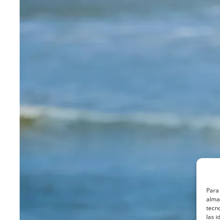
Para 
almac
tecn
las i