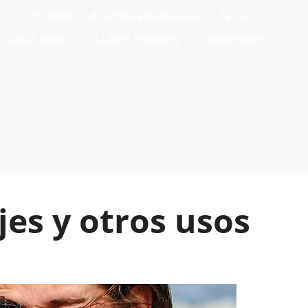
eShop
Acceso a MyPanasonic
LUMIX elegir
LUMIX Academy
Novedades
es y otros usos