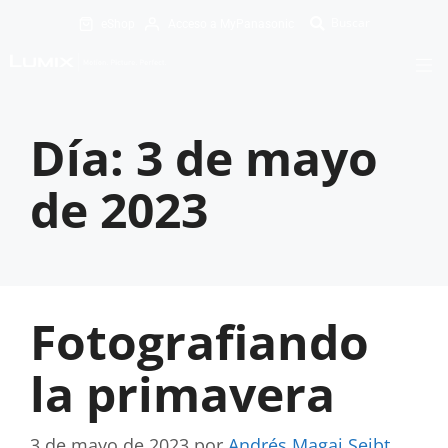
eShop
Acceso a MyPanasonic
Día:
3 de mayo
de 2023
Fotografiando
la primavera
3 de mayo de 2023
por
Andrés Magai Seibt