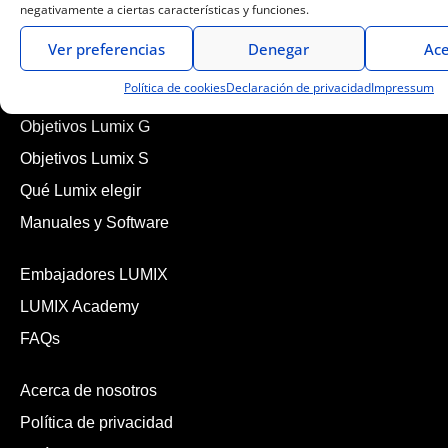
negativamente a ciertas características y funciones.
Ver preferencias
Denegar
Ace
Política de cookies
Declaración de privacidad
Impressum
Cámaras de fotos y vídeo
Objetivos Lumix G
Objetivos Lumix S
Qué Lumix elegir
Manuales y Software
Embajadores LUMIX
LUMIX Academy
FAQs
Acerca de nosotros
Política de privacidad