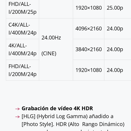
FHD/ALL-
1920×1080
25.00p
I/200M/25p
C4K/ALL-
4096×2160
24.00p
I/400M/24p
24.00Hz
4K/ALL-
3840×2160
24.00p
I/400M/24p
(CINE)
FHD/ALL-
1920×1080
24.00p
I/200M/24p
Grabación de vídeo 4K HDR
[HLG] (Hybrid Log Gamma) añadido a
[Photo Style]. HDR (Alto Rango Dinámico)