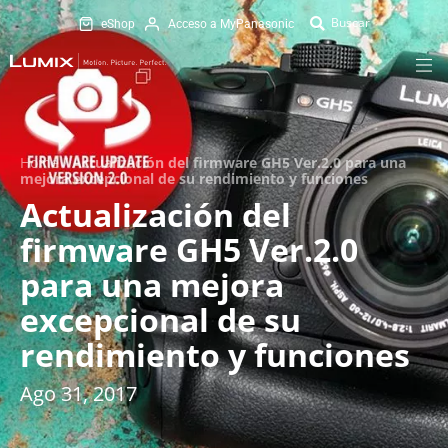
eShop
Acceso a MyPanasonic
Home
/
Actualización del firmware GH5 Ver.2.0 para una
mejora excepcional de su rendimiento y funciones
Actualización del
firmware GH5 Ver.2.0
para una mejora
excepcional de su
rendimiento y funciones
Ago 31, 2017