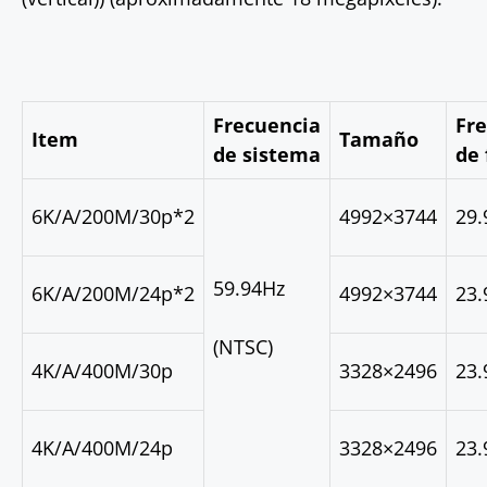
Frecuencia
Fr
Item
Tamaño
de sistema
de
6K/A/200M/30p*
2
4992×3744
29.
59.94Hz
6K/A/200M/24p*
2
4992×3744
23.
(NTSC)
4K/A/400M/30p
3328×2496
23.
4K/A/400M/24p
3328×2496
23.