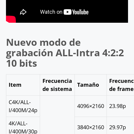
Nuevo modo de
grabación ALL-Intra 4:2:2
10 bits
Frecuencia
Frecuenc
Item
Tamaño
de sistema
de frame
C4K/ALL-
4096×2160
23.98p
I/400M/24p
4K/ALL-
3840×2160
29.97p
I/400M/30p