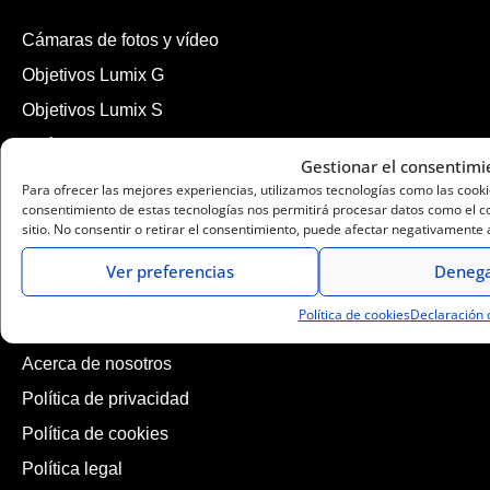
Cámaras de fotos y vídeo
Objetivos Lumix G
Objetivos Lumix S
Qué Lumix elegir
Gestionar el consentimi
Manuales y Software
Para ofrecer las mejores experiencias, utilizamos tecnologías como las cooki
consentimiento de estas tecnologías nos permitirá procesar datos como el c
sitio. No consentir o retirar el consentimiento, puede afectar negativamente a
Embajadores LUMIX
Ver preferencias
Deneg
LUMIX Academy
FAQs
Política de cookies
Declaración 
Acerca de nosotros
Política de privacidad
Política de cookies
Política legal