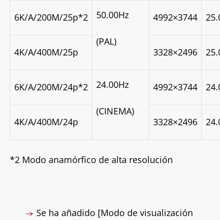
50.00Hz
6K/A/200M/25p*
2
4992×3744
25.
(PAL)
4K/A/400M/25p
3328×2496
25.
24.00Hz
6K/A/200M/24p*
2
4992×3744
24.
(CINEMA)
4K/A/400M/24p
3328×2496
24.
*
2
Modo anamórfico de alta resolución
Se ha añadido [Modo de visualización