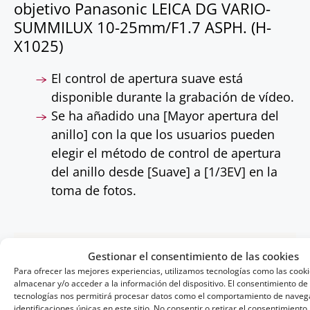
objetivo Panasonic LEICA DG VARIO-
SUMMILUX 10-25mm/F1.7 ASPH. (H-
X1025)
El control de apertura suave está
disponible durante la grabación de vídeo.
Se ha añadido una [Mayor apertura del
anillo] con la que los usuarios pueden
elegir el método de control de apertura
del anillo desde [Suave] a [1/3EV] en la
toma de fotos.
Gestionar el consentimiento de las cookies
Lumix
Para ofrecer las mejores experiencias, utilizamos tecnologías como las cook
LUMIX. Motion. Picture. Perfect. Apoyando estrechamente
almacenar y/o acceder a la información del dispositivo. El consentimiento de
a los creadores, quienes lideran la cultura de la imagen,
tecnologías nos permitirá procesar datos como el comportamiento de navega
LUMIX proporciona una experiencia que les permite ser
identificaciones únicas en este sitio. No consentir o retirar el consentimiento
creativos como ellos desean, independientemente de si