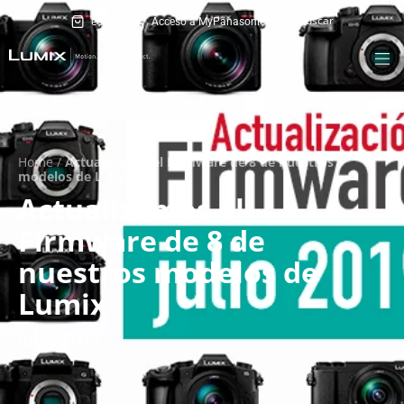
eShop
Acceso a MyPanasonic
Home
/
Actualizamos el Firmware de 8 de nuestros
modelos de Lumix
Actualizamos el
Firmware de 8 de
nuestros modelos de
Lumix
Jul 1, 2019