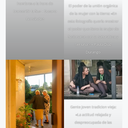
hombres a la hora de
El poder de la unión orgánica
transmitir la fe.» – Susana
de la mujer con la tierra: «En
Fernández
esta fotografía quería mostrar
el poder que tiene la mujer de
fusionarse con la naturaleza y
ser una.» – Paula Diaz
Durango
Gente joven tradicion vieja:
«La actitud relajada y
despreocupada de las