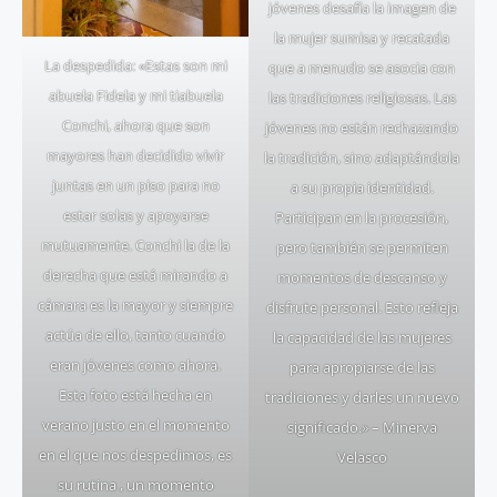
jóvenes desafía la imagen de
la mujer sumisa y recatada
La despedida: «Estas son mi
que a menudo se asocia con
abuela Fidela y mi tiabuela
las tradiciones religiosas. Las
Conchi, ahora que son
jóvenes no están rechazando
mayores han decidido vivir
la tradición, sino adaptándola
juntas en un piso para no
a su propia identidad.
estar solas y apoyarse
Participan en la procesión,
mutuamente. Conchi la de la
pero también se permiten
derecha que está mirando a
momentos de descanso y
cámara es la mayor y siempre
disfrute personal. Esto refleja
actúa de ello, tanto cuando
la capacidad de las mujeres
eran jóvenes como ahora.
para apropiarse de las
Esta foto está hecha en
tradiciones y darles un nuevo
verano justo en el momento
significado.» – Minerva
en el que nos despedimos, es
Velasco
su rutina , un momento