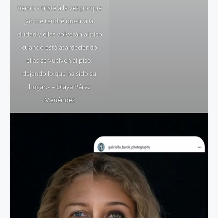
tierno y triste a la vez porque
yo me tendré que ir a la
ciudad y ellas volverán al piso
cuando está atardeciendo
ellas se vuelven al piso,
dejando lo que ha sido su
hogar.» – Olaya Pérez
Menéndez