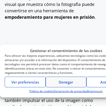
visual que muestra cómo la fotografía puede
convertirse en una herramienta de
empoderamiento para mujeres en prisión
.
Gestionar el consentimiento de las cookies
Para ofrecer las mejores experiencias, utilizamos tecnologías como las cook
almacenar y/o acceder a la información del dispositivo. El consentimiento de
LA FOTOGRAFÍA COMO
tecnologías nos permitirá procesar datos como el comportamiento de navega
HERRAMIENTA DE
identificaciones únicas en este sitio. No consentir o retirar el consentimiento
negativamente a ciertas características y funciones.
TRANSFORMACIÓN SOCIAL
Ver preferencias
Denegar
Ace
El concurso
#LumixMiradaSocial
no solo
Política de cookies
Declaración de privacidad
Impressum
busca destacar el talento fotográfico, sino
también impulsar el uso de la imagen como