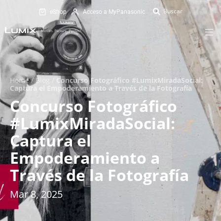
eShop
Acceso a MyPanasonic
Home
/
Blog
/
Concurso Fotográfico #LumixMiradaSocial:
Captura el Empoderamiento a Través de la Fotografía
Concurso Fotográfico
#LumixMiradaSocial:
Captura el
Empoderamiento a
Través de la Fotografía
Mar 8, 2025