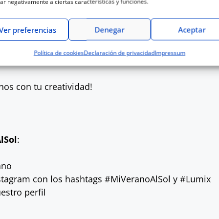
ar negativamente a ciertas características y funciones.
Ver preferencias
Denegar
Aceptar
ransmite energía y optimismo… ¡este concurso está hech
s con el sol veraniego, tienes hasta el 19 de julio pa
Política de cookies
Declaración de privacidad
Impressum
os con tu creatividad!
lSol
:
ano
Instagram con los hashtags #MiVeranoAlSol y #Lumix
stro perfil