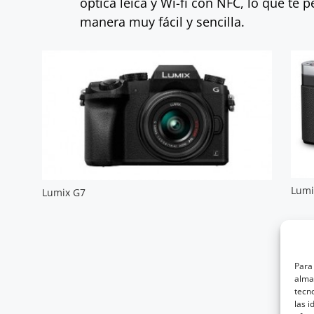
óptica leica y Wi-fi con NFC, lo que te
manera muy fácil y sencilla.
Lumi
Lumix G7
Para 
almac
tecn
las i