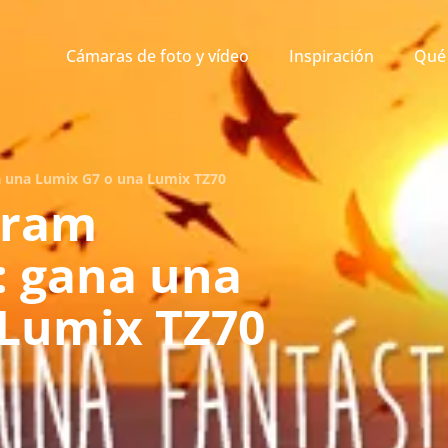
Cámaras de foto y vídeo
Inspiración
Qué 
 una Lumix G7 o una Lumix TZ70
gram
: gana una
 Lumix TZ70