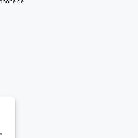
rtphone de
de