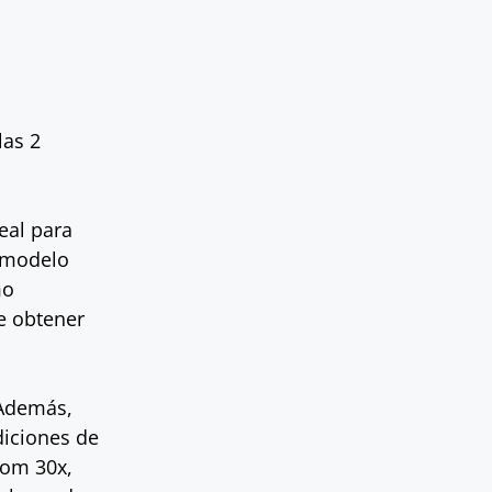
las 2
eal para
e modelo
mo
e obtener
 Además,
diciones de
oom 30x,