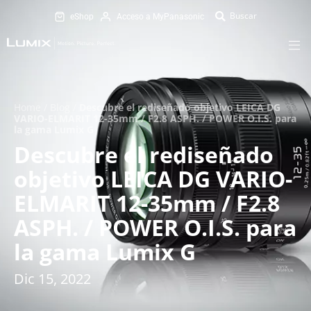
eShop
Acceso a MyPanasonic
Home
/
Blog
/
Descubre el rediseñado objetivo LEICA DG
VARIO-ELMARIT 12-35mm / F2.8 ASPH. / POWER O.I.S. para
la gama Lumix G
Descubre el rediseñado
objetivo LEICA DG VARIO-
ELMARIT 12-35mm / F2.8
ASPH. / POWER O.I.S. para
la gama Lumix G
Dic 15, 2022