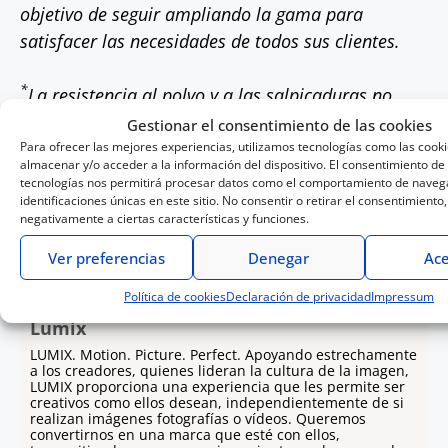
objetivo de seguir ampliando la gama para
satisfacer las necesidades de todos sus clientes.
*
La resistencia al polvo y a las salpicaduras no
garantiza que no se produzcan daños si el objetivo
Gestionar el consentimiento de las cookies
se somete a contacto directo con polvo y agua.
Para ofrecer las mejores experiencias, utilizamos tecnologías como las cook
almacenar y/o acceder a la información del dispositivo. El consentimiento de
tecnologías nos permitirá procesar datos como el comportamiento de navega
El diseño y las especificaciones están sujetos a
identificaciones únicas en este sitio. No consentir o retirar el consentimiento
negativamente a ciertas características y funciones.
cambios sin previo aviso.
Ver preferencias
Denegar
Ace
Política de cookies
Declaración de privacidad
Impressum
Lumix
LUMIX. Motion. Picture. Perfect. Apoyando estrechamente
a los creadores, quienes lideran la cultura de la imagen,
LUMIX proporciona una experiencia que les permite ser
creativos como ellos desean, independientemente de si
realizan imágenes fotografías o vídeos. Queremos
convertirnos en una marca que esté con ellos,