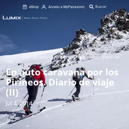
eShop
Acceso a MyPanasonic
Home
/
Blog
/
En auto caravana por los Pirineos. Diario de
viaje (II)
En auto caravana por los
Pirineos. Diario de viaje
(II)
Jul 4, 2014