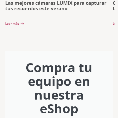
Las mejores cámaras LUMIX para capturar
Ce
tus recuerdos este verano
LU
lí
Leer más
Lee
Compra tu
equipo en
nuestra
eShop