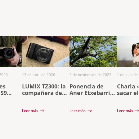
 2026
13 de abril de 2026
5 de noviembre de 2025
1 de julio de
es
LUMIX TZ300: la
Ponencia de
Charla
 S9
compañera de
Aner Etxebarria
sacar e
tanium y
viaje definitiva
en Gran Canaria
partido
o 40mm
con zoom 15x en
Lumix»
Leer más
Leer más
Leer más
formato de
Javier 
bolsillo