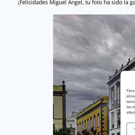
¡Felicidades Miguel Ángel, tu foto ha sido la 
Para 
almac
tecn
las i
afect