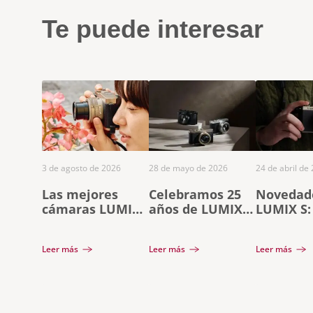
Te puede interesar
3 de agosto de 2026
28 de mayo de 2026
24 de abril de
Las mejores
Celebramos 25
Novedad
cámaras LUMIX
años de LUMIX
LUMIX S:
para capturar
con la nueva
Black Ti
tus recuerdos
LUMIX L10:
objetiv
Leer más
Leer más
Leer más
este verano
diseño premium
F2
y creatividad sin
límites