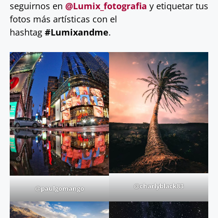
seguirnos en
@Lumix_fotografia
y etiquetar tus
fotos más artísticas con el
hashtag
#Lumixandme
.
@charlyblack83
@paulgomango