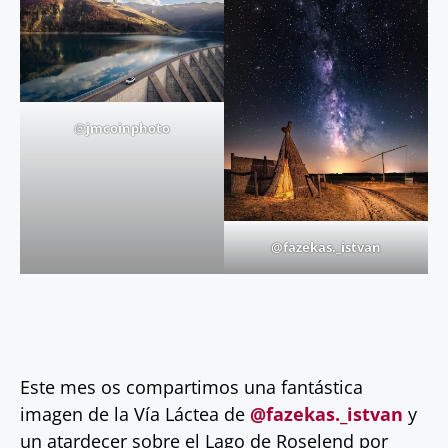
@
jm
coinphoto
@fazekas._istvan
Este mes os compartimos una fantástica
imagen de la Vía Láctea de
@fazekas._istvan
y
un atardecer sobre el Lago de Roselend por