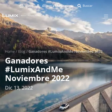
eShop
Acceso a MyPanasonic
Home
/
Blog
/
Ganadores #LumixAndMe Noviembre 2022
Ganadores
#LumixAndMe
Noviembre 2022
Dic 13, 2022