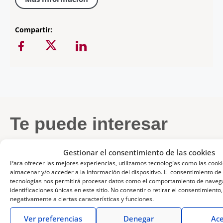
Compartir:
Te puede interesar
Gestionar el consentimiento de las cookies
Para ofrecer las mejores experiencias, utilizamos tecnologías como las cook
almacenar y/o acceder a la información del dispositivo. El consentimiento de
tecnologías nos permitirá procesar datos como el comportamiento de navega
identificaciones únicas en este sitio. No consentir o retirar el consentimiento
3 de agosto de
28 de mayo de
24 de abril de
13 de abril de
5 de noviembre
1 de julio de
26 de junio de
17 de junio
negativamente a ciertas características y funciones.
2026
2026
2026
2026
de 2025
2025
2025
de 2025
Las
Celebramos
Novedades
LUMIX
Ponencia
Charla
Domina
Ofertas
Ver preferencias
Denegar
Ace