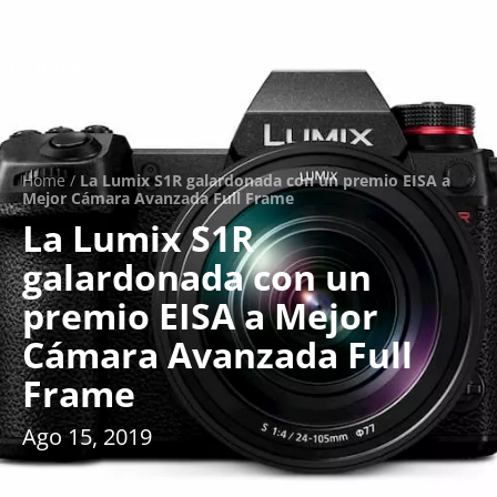
eShop
Acceso a MyPanasonic
Home
/
La Lumix S1R galardonada con un premio EISA a
Mejor Cámara Avanzada Full Frame
La Lumix S1R
galardonada con un
premio EISA a Mejor
Cámara Avanzada Full
Frame
Ago 15, 2019