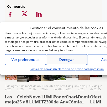
Compartir:
Gestionar el consentimiento de las cookies
Para ofrecer las mejores experiencias, utilizamos tecnologías como las cook
almacenar y/o acceder a la información del dispositivo. El consentimiento de
tecnologías nos permitirá procesar datos como el comportamiento de navega
identificaciones únicas en este sitio. No consentir o retirar el consentimiento
Te puede interesar
negativamente a ciertas características y funciones.
Ver preferencias
Denegar
Ace
Política de cookies
Declaración de privacidad
Impressum
3 de agosto de
28 de mayo de
24 de abril de
13 de abril de
5 de noviembre
1 de julio de
26 de junio de
17 de junio
2026
2026
2026
2026
de 2025
2025
2025
de 2025
Las
Celebramos
Novedades
LUMIX
Ponencia
Charla
Domina
Ofertas
mejores
25 años de
LUMIX S:
TZ300: la
de Aner
«Cómo
la
LUMIX
cámaras
LUMIX con
S9 Black
compañera
Etxebarria
sacar el
creación
de