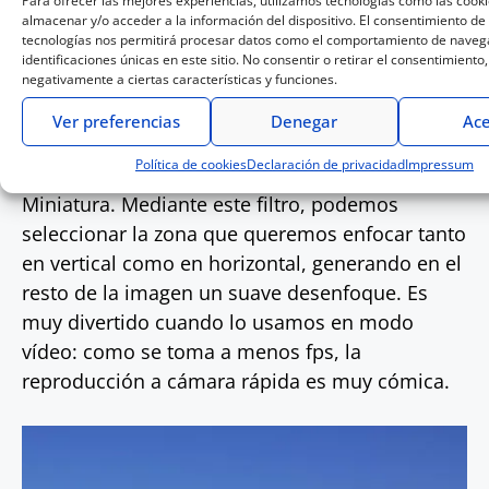
Para ofrecer las mejores experiencias, utilizamos tecnologías como las cook
almacenar y/o acceder a la información del dispositivo. El consentimiento de
tecnologías nos permitirá procesar datos como el comportamiento de navega
identificaciones únicas en este sitio. No consentir o retirar el consentimiento
negativamente a ciertas características y funciones.
Ver preferencias
Denegar
Ace
Política de cookies
Declaración de privacidad
Impressum
Un filtro creativo ya conocido es el Efecto
Miniatura. Mediante este filtro, podemos
seleccionar la zona que queremos enfocar tanto
en vertical como en horizontal, generando en el
resto de la imagen un suave desenfoque. Es
muy divertido cuando lo usamos en modo
vídeo: como se toma a menos fps, la
reproducción a cámara rápida es muy cómica.