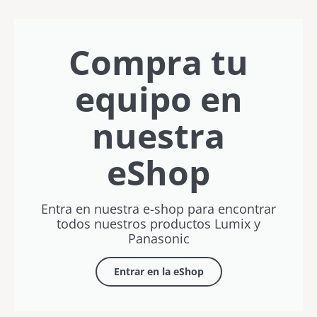
este
sin límites
bolsillo
Javier
con
verano
Letosa
Rubén
Vílchez
Compra tu
equipo en
nuestra
eShop
Entra en nuestra e-shop para encontrar
todos nuestros productos Lumix y
Panasonic
Entrar en la eShop