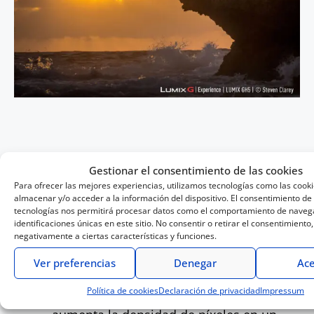
La nueva cámara
Lumix GH5
destaca por su:
Gestionar el consentimiento de las cookies
Para ofrecer las mejores experiencias, utilizamos tecnologías como las cook
almacenar y/o acceder a la información del dispositivo. El consentimiento de
Calidad de vídeo en alta resolución sin
tecnologías nos permitirá procesar datos como el comportamiento de navega
precedentes
identificaciones únicas en este sitio. No consentir o retirar el consentimiento
negativamente a ciertas características y funciones.
Diseño compacto y robusto para una alta
portabilidad en las condiciones más
Ver preferencias
Denegar
Ace
extremas
Política de cookies
Declaración de privacidad
Impressum
Nuevo sensor Digital Live Mos que