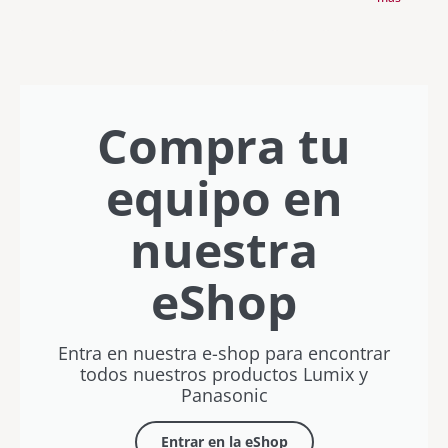
capturar
diseño
40mm F2
con zoom
a tu
con
tus
premium y
15x en
Lumix»
DaVinci
recuerdos
creatividad
formato de
con
Resolve
este
sin límites
bolsillo
Javier
con
verano
Letosa
Rubén
Vílchez
Compra tu
equipo en
nuestra
eShop
Entra en nuestra e-shop para encontrar
todos nuestros productos Lumix y
Panasonic
Entrar en la eShop