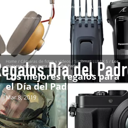
eShop
Acceso a MyPanasonic
Home
/
Cámaras de fotos y vídeos
/
Sistemas LUMIX S
/
Los
mejores regalos para el Día del Padre
Los mejores regalos para
el Día del Padre
Mar 8, 2019