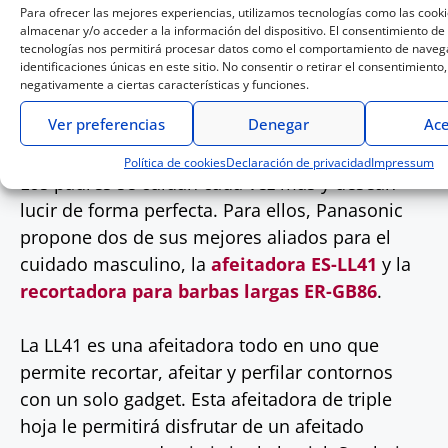
Para ofrecer las mejores experiencias, utilizamos tecnologías como las cook
almacenar y/o acceder a la información del dispositivo. El consentimiento de
tecnologías nos permitirá procesar datos como el comportamiento de navega
identificaciones únicas en este sitio. No consentir o retirar el consentimiento
negativamente a ciertas características y funciones.
Ver preferencias
Denegar
Ace
Política de cookies
Declaración de privacidad
Impressum
Los padres se cuidan cada vez más y desean
lucir de forma perfecta. Para ellos, Panasonic
propone dos de sus mejores aliados para el
cuidado masculino, la
afeitadora ES-LL41
y la
recortadora para barbas largas ER-GB86
.
La LL41 es una afeitadora todo en uno que
permite recortar, afeitar y perfilar contornos
con un solo gadget. Esta afeitadora de triple
hoja le permitirá disfrutar de un afeitado