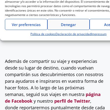
almacenar y/o acceder a la información del dispositivo. El consentimiento de
tecnologías nos permitirá procesar datos como el comportamiento de navega
Sigue su viaje para ver como se desenvuelve
identificaciones únicas en este sitio. No consentir o retirar el consentimiento
con la LUMIX G5 en un entorno tan diferente.
negativamente a ciertas características y funciones.
Ver preferencias
Denegar
Ace
«Tengo ganas de tener que trabajar rápido y
siguiendo mis instintos. «
Política de cookies
Declaración de privacidad
Impressum
Además de compartir su viaje y experiencias
desde su lugar de destino, cuando vuelvan
compartirán sus descubrimientos con nosotros
para ayudaros e inspiraros en vuestra forma de
hacer fotos. A lo largo de las próximas
semanas, seguid sus viajes en nuestra
página
de Facebook
y nuestro
perfil de Twitter
,
donde reportarermos puntualmente desde cada