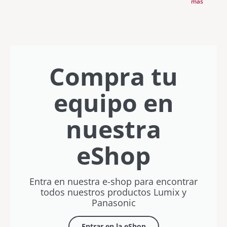
más
capturar
diseño
40mm F2
con zoom
a tu
con
tus
premium y
15x en
Lumix»
DaVinci
recuerdos
creatividad
formato de
con
Resolve
este
sin límites
bolsillo
Javier
con
verano
Letosa
Rubén
Vílchez
Compra tu
equipo en
nuestra
eShop
Entra en nuestra e-shop para encontrar
todos nuestros productos Lumix y
Panasonic
Entrar en la eShop