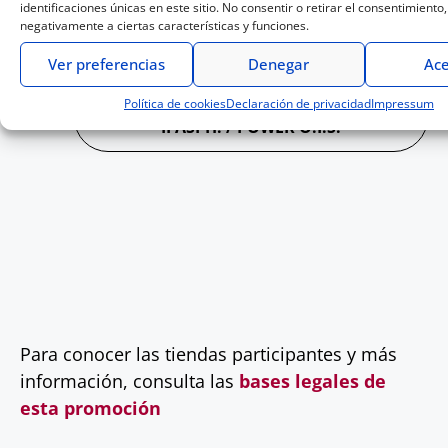
identificaciones únicas en este sitio. No consentir o retirar el consentimiento
cámara LUMIX en prácticamente
negativamente a ciertas características y funciones.
cualquier condición climatológica.
Ver preferencias
Denegar
Ace
Política de cookies
Declaración de privacidad
Impressum
LUMIX G X VARIO 12-35mm / F2.8
II ASPH. / POWER O.I.S.
Para conocer las tiendas participantes y más
información, consulta las
bases legales de
esta promoción