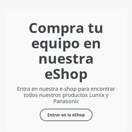
este
sin límites
bolsillo
Javier
con
verano
Letosa
Rubén
Vílchez
Compra tu
equipo en
nuestra
eShop
Entra en nuestra e-shop para encontrar
todos nuestros productos Lumix y
Panasonic
Entrar en la eShop