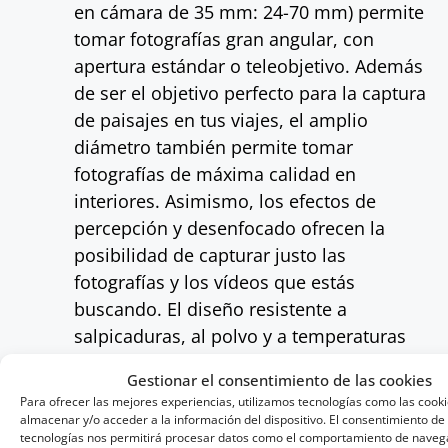
en cámara de 35 mm: 24-70 mm) permite
tomar fotografías gran angular, con
apertura estándar o teleobjetivo. Además
de ser el objetivo perfecto para la captura
de paisajes en tus viajes, el amplio
diámetro también permite tomar
fotografías de máxima calidad en
interiores. Asimismo, los efectos de
percepción y desenfocado ofrecen la
posibilidad de capturar justo las
fotografías y los vídeos que estás
buscando. El diseño resistente a
salpicaduras, al polvo y a temperaturas
extremas convierten a este objetivo en la
Gestionar el consentimiento de las cookies
opción perfecta para fotografías
Para ofrecer las mejores experiencias, utilizamos tecnologías como las cook
exteriores, ya que podrás dar rienda
almacenar y/o acceder a la información del dispositivo. El consentimiento de
tecnologías nos permitirá procesar datos como el comportamiento de navega
suelta a tu creatividad al usarlo con tu