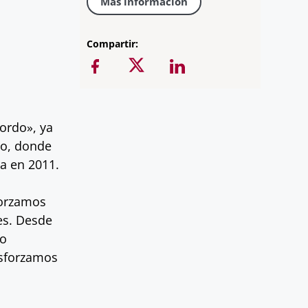
Más información
Compartir:
ordo», ya
jo, donde
a en 2011.
forzamos
es. Desde
do
esforzamos