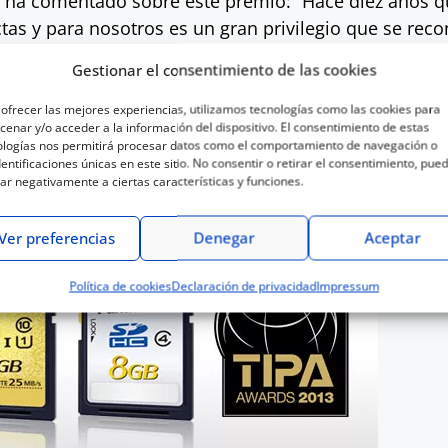
a ha comentado sobre este premio: “Hace diez años 
as y para nosotros es un gran privilegio que se reco
Gestionar el consentimiento de las cookies
 bajo el agua, resistir caídas desde una altura de h
ofrecer las mejores experiencias, utilizamos tecnologías como las cookies para
enar y/o acceder a la información del dispositivo. El consentimiento de estas
e parecen motivos suficientes para premiarla ¿No os p
ologías nos permitirá procesar datos como el comportamiento de navegación o
dentificaciones únicas en este sitio. No consentir o retirar el consentimiento, pue
ar negativamente a ciertas características y funciones.
Ver preferencias
Denegar
Aceptar
Política de cookies
Declaración de privacidad
Impressum