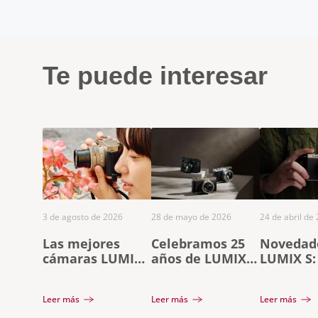
Te puede interesar
3 de agosto de 2026
28 de mayo de 2026
24 de abril de
Las mejores
Celebramos 25
Novedad
cámaras LUMIX
años de LUMIX
LUMIX S:
para capturar
con la nueva
Black Ti
tus recuerdos
LUMIX L10:
objetiv
Leer más
Leer más
Leer más
este verano
diseño premium
F2