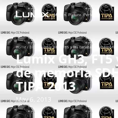
Home
/
Blog
/
Lumix GH3, FT5 y las tarjetas de memoria
Lumix GH3, FT5 y
de memoria SDH
TIPA 2013
May 6, 2013