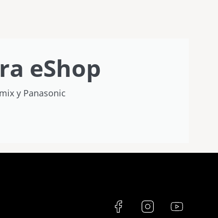
Vílchez
ra eShop
umix y Panasonic