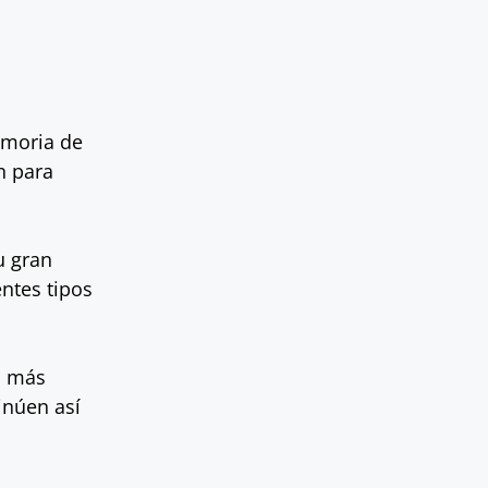
emoria de
n para
u gran
ntes tipos
s más
inúen así