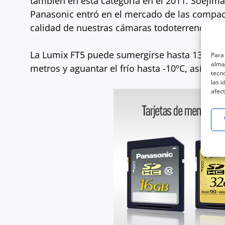
también en esta categoría en el 2011. Soejim
Panasonic entró en el mercado de las compact
calidad de nuestras cámaras todoterreno”.
La Lumix FT5 puede sumergirse hasta 13 metros
Para 
almac
metros y aguantar el frío hasta -10ºC, así qu
tecn
las i
afect