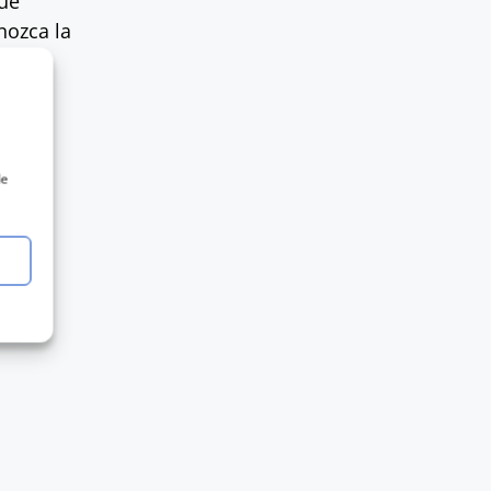
que
nozca la
asta 2
arece?
de