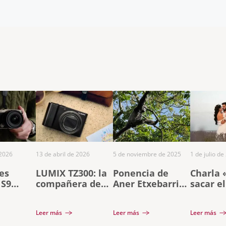
 2026
13 de abril de 2026
5 de noviembre de 2025
1 de julio de
es
LUMIX TZ300: la
Ponencia de
Charla
 S9
compañera de
Aner Etxebarria
sacar e
tanium y
viaje definitiva
en Gran Canaria
partido
o 40mm
con zoom 15x en
Lumix»
Leer más
Leer más
Leer más
formato de
Javier 