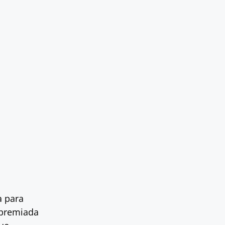
a para
e premiada