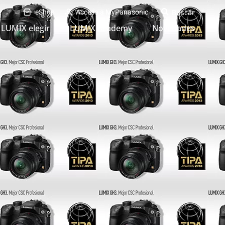
eShop
Acceso a MyPanasonic
LUMIX elegir
LUMIX Academy
Novedades