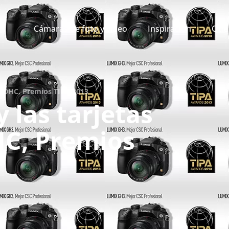
Cámaras de foto y vídeo
Inspiración
Qué 
 SDHC, Premios TIPA 2013
 las tarjetas
C, Premios