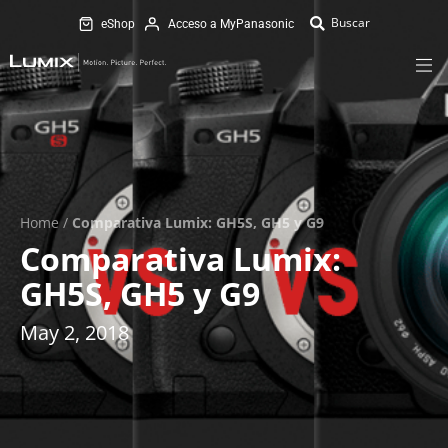
eShop
Acceso a MyPanasonic
Home
/
Comparativa Lumix: GH5S, GH5 y G9
Comparativa Lumix:
GH5S, GH5 y G9
May 2, 2018