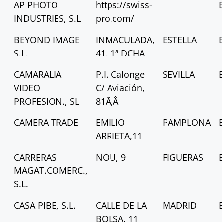
AP PHOTO
https://swiss-
INDUSTRIES, S.L
pro.com/
BEYOND IMAGE
INMACULADA,
ESTELLA
S.L.
41. 1ª DCHA
CAMARALIA
P.I. Calonge
SEVILLA
VIDEO
C/ Aviación,
PROFESION., SL
81Ã‚Â
CAMERA TRADE
EMILIO
PAMPLONA
ARRIETA,11
CARRERAS
NOU, 9
FIGUERAS
MAGAT.COMERC.,
S.L.
CASA PIBE, S.L.
CALLE DE LA
MADRID
BOLSA, 11