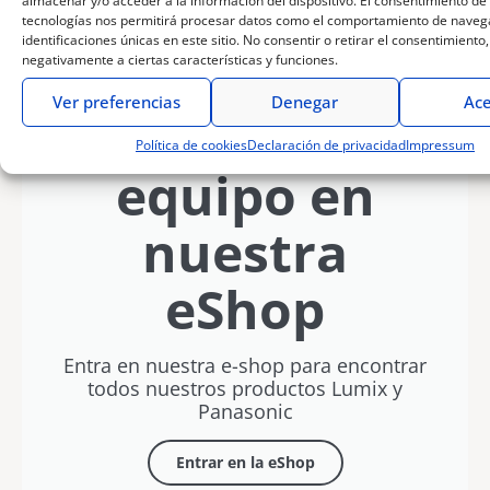
almacenar y/o acceder a la información del dispositivo. El consentimiento de
tus
premium y
15x en
Lumix»
DaVinci
tecnologías nos permitirá procesar datos como el comportamiento de navega
recuerdos
creatividad
formato de
con
Resolve
identificaciones únicas en este sitio. No consentir o retirar el consentimiento
este
sin límites
bolsillo
Javier
con
negativamente a ciertas características y funciones.
verano
Letosa
Rubén
Vílchez
Ver preferencias
Denegar
Ace
Compra tu
Política de cookies
Declaración de privacidad
Impressum
equipo en
nuestra
eShop
Entra en nuestra e-shop para encontrar
todos nuestros productos Lumix y
Panasonic
Entrar en la eShop