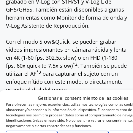
grabado en V-Log con S1H/S1 y V-Log L de
GH5/GH5S. También están disponibles algunas
herramientas como Monitor de forma de onda y
V-Log Asistente de Reproducción.
Con el modo Slow&Quick, se pueden grabar
vídeos impresionantes en cámara rápida y lenta
en 4K (1-60 fps, 302.5x slow) o en FHD (1-180
*2
fps, 60x quick to 7.5x slow)
. También se puede
*3
utilizar el AF
para capturar el sujeto con un
enfoque nítido con este modo, o directamente
usando el dial del modo.
Gestionar el consentimiento de las cookies
Para ofrecer las mejores experiencias, utilizamos tecnologías como las cook
La grabación de video HDR en 4K también está
almacenar y/o acceder a la información del dispositivo. El consentimiento de
disponible en la nueva cámara S5 de Panasonic.
tecnologías nos permitirá procesar datos como el comportamiento de navega
identificaciones únicas en este sitio. No consentir o retirar el consentimiento
Reproduce las partes más oscuras e iluminadas
negativamente a ciertas características y funciones.
de la imagen de forma muy fiel a la realidad. La