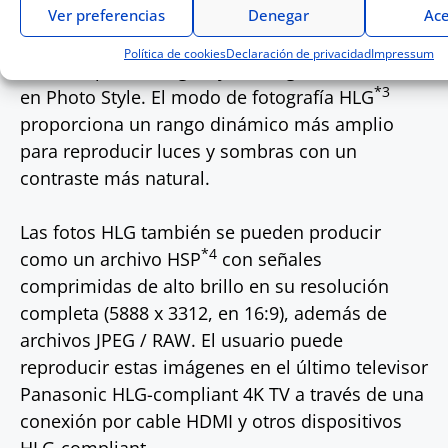
cámara graba vídeo con una curva designada
Ver preferencias
Denegar
Ace
compatible con ITU-R BT.2100. Ahora el usuario
Política de cookies
Declaración de privacidad
Impressum
también puede elegir Hybrid Log Gamma (HLG)
*3
en Photo Style. El modo de fotografía HLG
proporciona un rango dinámico más amplio
para reproducir luces y sombras con un
contraste más natural.
Las fotos HLG también se pueden producir
*4
como un archivo HSP
con señales
comprimidas de alto brillo en su resolución
completa (5888 x 3312, en 16:9), además de
archivos JPEG / RAW. El usuario puede
reproducir estas imágenes en el último televisor
Panasonic HLG-compliant 4K TV a través de una
conexión por cable HDMI y otros dispositivos
HLG-compliant.