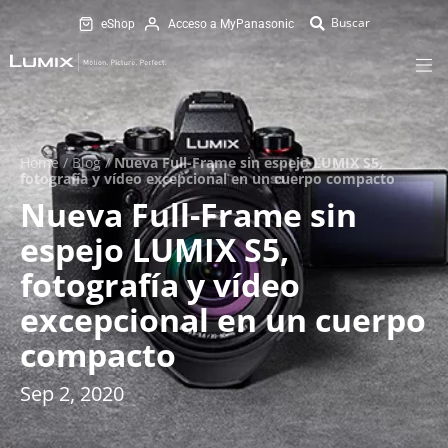
eShop
Acceso a MyPanasonic
Home
/
Blog
/
Nueva Full-Frame sin espejo LUMIX S5,
fotografía y vídeo excepcional en un cuerpo compacto
Nueva Full-Frame sin
espejo LUMIX S5,
fotografía y vídeo
excepcional en un cuerpo
compacto
Sep 2, 2020