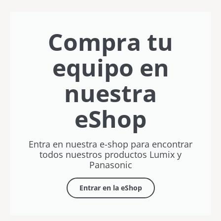
este
sin límites
bolsillo
Javier
con
verano
Letosa
Rubén
Vílchez
Compra tu
equipo en
nuestra
eShop
Entra en nuestra e-shop para encontrar
todos nuestros productos Lumix y
Panasonic
Entrar en la eShop