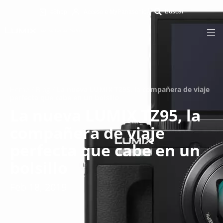
eShop
Acceso a MyPanasonic
Home
/
Blog
/
La nueva LUMIX TZ95, la compañera de viaje
perfecta que cabe en un bolsillo
La nueva LUMIX TZ95, la
compañera de viaje
perfecta que cabe en un
bolsillo
Feb 18, 2019