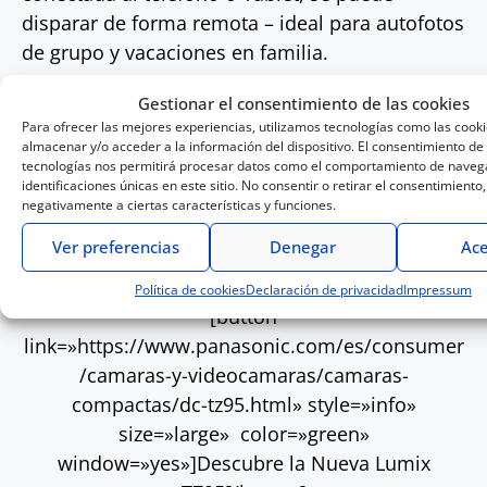
disparar de forma remota – ideal para autofotos
de grupo y vacaciones en familia.
Gestionar el consentimiento de las cookies
Además, su batería de larga duración soporta
Para ofrecer las mejores experiencias, utilizamos tecnologías como las cook
aproximadamente 380 disparos. Y, en caso de
almacenar y/o acceder a la información del dispositivo. El consentimiento de
tecnologías nos permitirá procesar datos como el comportamiento de navega
que se quede sin, la TZ95 admite carga a través
identificaciones únicas en este sitio. No consentir o retirar el consentimiento
del puerto USB.
negativamente a ciertas características y funciones.
Ver preferencias
Denegar
Ace
*Llegada del producto abril de 2019.
Política de cookies
Declaración de privacidad
Impressum
[button
link=»https://www.panasonic.com/es/consumer
/camaras-y-videocamaras/camaras-
compactas/dc-tz95.html» style=»info»
size=»large» color=»green»
window=»yes»]Descubre la Nueva Lumix