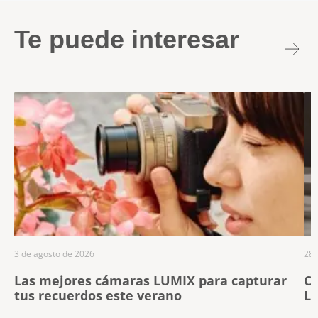
Te puede interesar
3 de agosto de 2026
28 
Las mejores cámaras LUMIX para capturar
Ce
tus recuerdos este verano
LU
lí