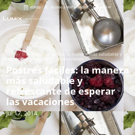
eShop
Acceso a MyPanasonic
Home
/
Blog
/
Postres fáciles: la manera más saludable y
refrescante de esperar las vacaciones
Postres fáciles: la manera
más saludable y
refrescante de esperar
las vacaciones
Jul 17, 2014