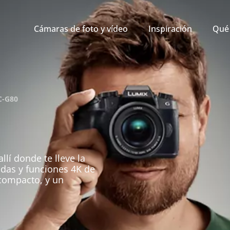
Cámaras de foto y vídeo
Inspiración
Qué 
C-G80
lí donde te lleve la
adas y funciones 4K de
 compacto, y un