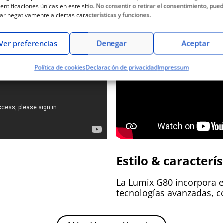
dentificaciones únicas en este sitio. No consentir o retirar el consentimiento, pue
ar negativamente a ciertas características y funciones.
UMIX G80
Ver preferencias
Denegar
Aceptar
Política de cookies
Declaración de privacidad
Impressum
Estilo & caracterís
La Lumix G80 incorpora 
tecnologías avanzadas, co