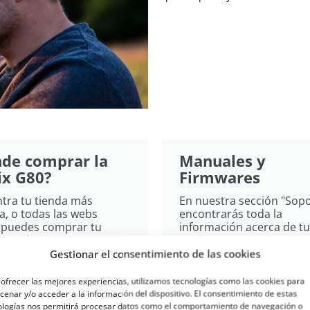
de comprar la
Manuales y
x G80?
Firmwares
tra tu tienda más
En nuestra sección "Sopo
a, o todas las webs
encontrarás toda la
puedes comprar tu
información acerca de tu
 Lumix​.
equipo.
Gestionar el consentimiento de las cookies
Encuentra tu tienda
Ver manuales y descar
ofrecer las mejores experiencias, utilizamos tecnologías como las cookies para
enar y/o acceder a la información del dispositivo. El consentimiento de estas
ologías nos permitirá procesar datos como el comportamiento de navegación o