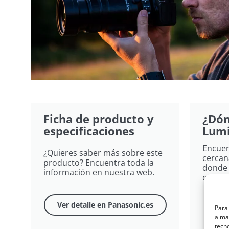
Ficha de producto y
¿Dón
especificaciones
Lumi
Encuen
¿Quieres saber más sobre este
cercan
producto? Encuentra toda la
donde 
información en nuestra web.
equipo
Ver detalle en Panasonic.es
Para 
almac
tecn