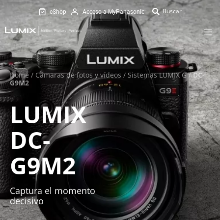
eShop
Acceso a MyPanasonic
Home
/
Cámaras de fotos y vídeos
/
Sistemas LUMIX G
/
DC-
G9M2
LUMIX
DC-
G9M2
Captura el momento
decisivo