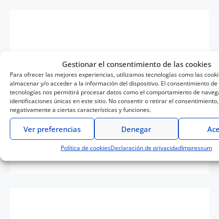
Gestionar el consentimiento de las cookies
Photolari
Para ofrecer las mejores experiencias, utilizamos tecnologías como las cook
almacenar y/o acceder a la información del dispositivo. El consentimiento de
El nivel de detalle es excelente, el
tecnologías nos permitirá procesar datos como el comportamiento de navega
rendimiento de color muy bueno y, en líneas
identificaciones únicas en este sitio. No consentir o retirar el consentimiento
negativamente a ciertas características y funciones.
generales, la cámara ofrece una calidad de
imagen muy buena
Ver preferencias
Denegar
Ace
Leer reseña
Política de cookies
Declaración de privacidad
Impressum