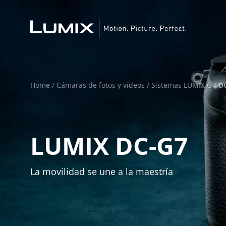
Home
/
Cámaras de fotos y vídeos
/
Sistemas LUMIX G
/
D
LUMIX DC-G7
La movilidad se une a la maestría