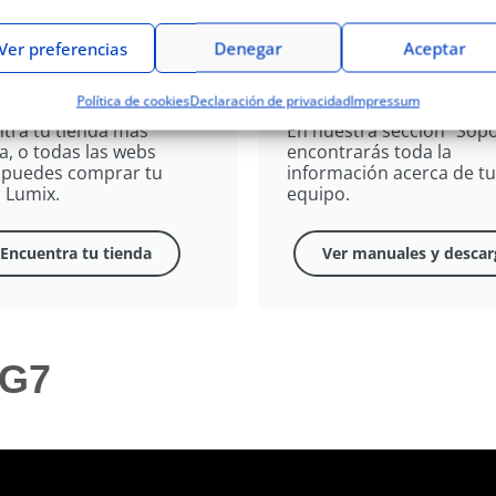
Ver preferencias
Denegar
Aceptar
de comprar la
Manuales y
7?
Firmwares
Política de cookies
Declaración de privacidad
Impressum
tra tu tienda más
En nuestra sección "Sopo
a, o todas las webs
encontrarás toda la
puedes comprar tu
información acerca de tu
 Lumix​.
equipo.
Encuentra tu tienda
Ver manuales y descar
-G7