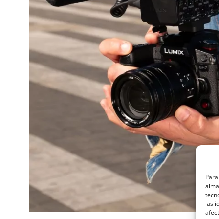
Para 
almac
tecn
las i
afect